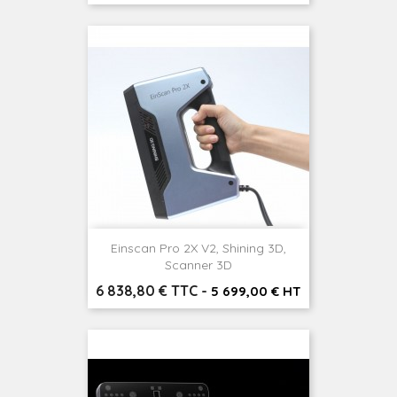
Einscan Pro 2X V2, Shining 3D,
Scanner 3D
Prix
6 838,80 € TTC
-
5 699,00 € HT