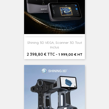
Shining 3D VEGA, Scanner 3D Tout
Inclus
Prix
2 398,80 € TTC
-
1 999,00 € HT