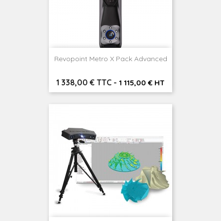
Revopoint Metro X Pack Advanced
Prix
1 338,00 € TTC
-
1 115,00 € HT