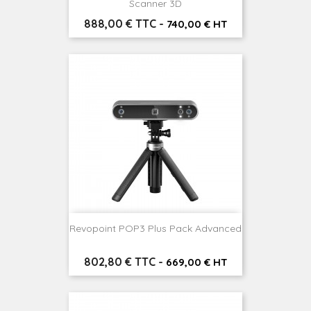
Scanner 3D
Prix
888,00 € TTC
-
740,00 € HT
Revopoint POP3 Plus Pack Advanced
Prix
802,80 € TTC
-
669,00 € HT