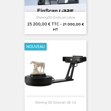
Shining3D EinScan Libre
Prix
25 200,00 € TTC
-
21 000,00 €
HT
NOUVEAU
Shining 3D Einscan SE V2