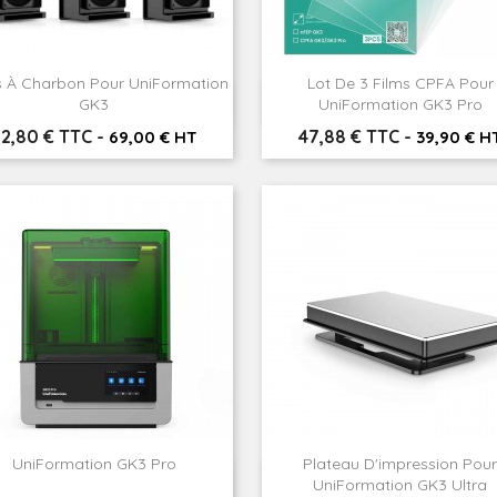
es À Charbon Pour UniFormation
Lot De 3 Films CPFA Pour


Aperçu rapide
Aperçu rapide
GK3
UniFormation GK3 Pro
rix
Prix
2,80 € TTC
-
47,88 € TTC
-
69,00 € HT
39,90 € H
UniFormation GK3 Pro
Plateau D'impression Pour


Aperçu rapide
Aperçu rapide
UniFormation GK3 Ultra