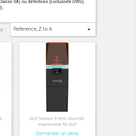
asse IIA) ou définitives (Exclusivité DWS),
...
Reference, Z to A

r :
S,
DLP Station 5-405, Atum3D,

Aperçu rapide
Imprimante 3D DLP
Demander un devis