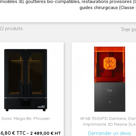
modèles 3D, gouttières bio-compatibles, restaurations provisoires (Cl
guides chirurgicaux (Classe I)
 22 produits.
Trier pa
Sonic Mega 8K, Phrozen
XFAB 3500PD Dentaire, DW


Aperçu rapide
Aperçu rapide
Imprimante 3D Résine SLA
86,80 € TTC
-
2 489,00 € HT
Demander un devis