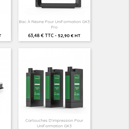
Bac À Résine Pour UniFormation GK3

Aperçu rapide
Pro
Prix
63,48 € TTC
-
T
52,90 € HT
Cartouches D'impression Pour

Aperçu rapide
UniFormation GK3