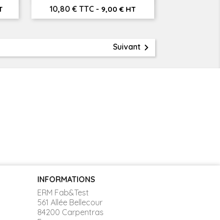
Prix
10,80 € TTC
-
T
9,00 € HT

Suivant
INFORMATIONS
ERM Fab&Test
561 Allée Bellecour
84200 Carpentras