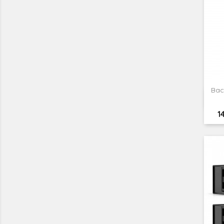
Bac
P
1