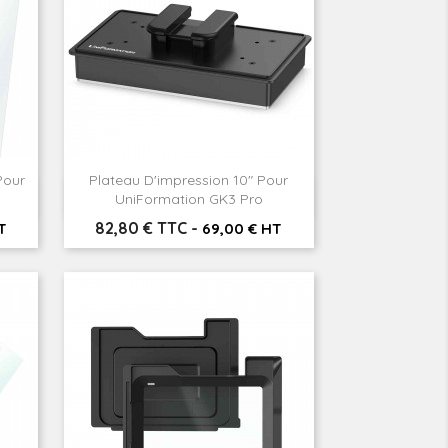
Pour
Plateau D'impression 10" Pour

Aperçu rapide
UniFormation GK3 Pro
Prix
82,80 € TTC
-
T
69,00 € HT