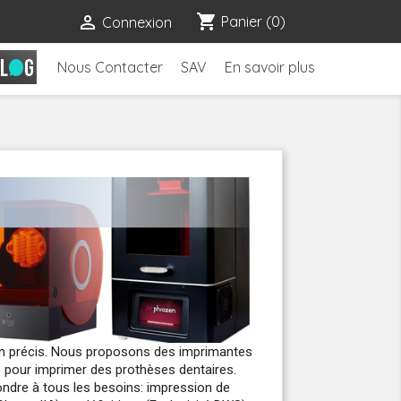
shopping_cart

Panier
(0)
Connexion
Nous Contacter
SAV
En savoir plus
in précis. Nous proposons des imprimantes
es pour imprimer des prothèses dentaires.
ondre à tous les besoins: impression de