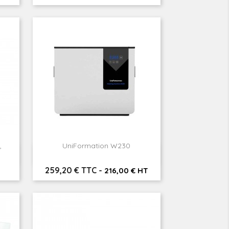
,
UniFormation W230

Aperçu rapide
Prix
259,20 € TTC
-
216,00 € HT