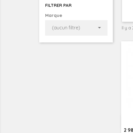
FILTRER PAR
Marque

(aucun filtre)
Il y a
Prix
2 9