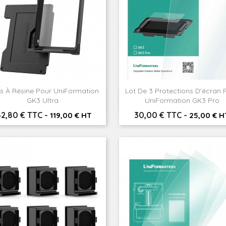
s À Résine Pour UniFormation
Lot De 3 Protections D'écran 


Aperçu rapide
Aperçu rapide
GK3 Ultra
UniFormation GK3 Pro
rix
Prix
42,80 € TTC
-
30,00 € TTC
-
119,00 € HT
25,00 € H