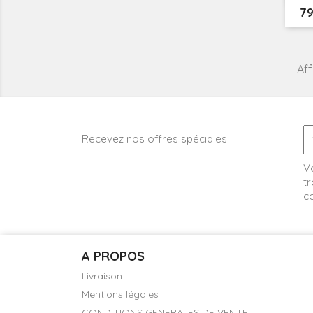
Pr
79
Aff
Recevez nos offres spéciales
V
tr
co
A PROPOS
Livraison
Mentions légales
CONDITIONS GENERALES DE VENTE