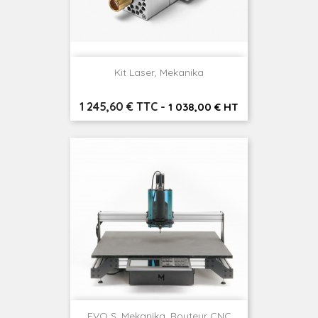
Kit Laser, Mekanika
Prix
1 245,60 € TTC
-
1 038,00 € HT
EVO S, Mekanika, Routeur CNC