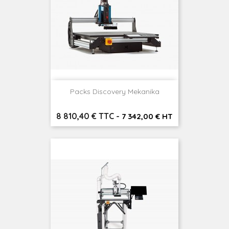
Packs Discovery Mekanika
Prix
8 810,40 € TTC
-
7 342,00 € HT