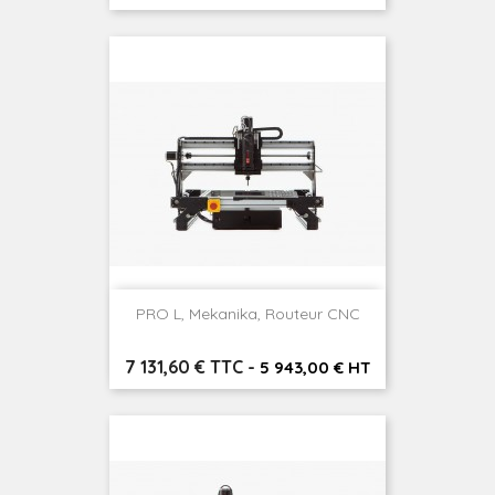
PRO L, Mekanika, Routeur CNC
Prix
7 131,60 € TTC
-
5 943,00 € HT