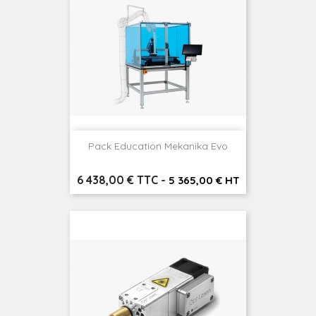
Pack Education Mekanika Evo
Prix
6 438,00 € TTC
-
5 365,00 € HT