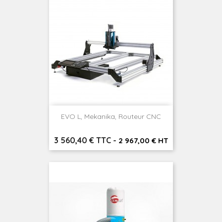
EVO L, Mekanika, Routeur CNC
Prix
3 560,40 € TTC
-
2 967,00 € HT