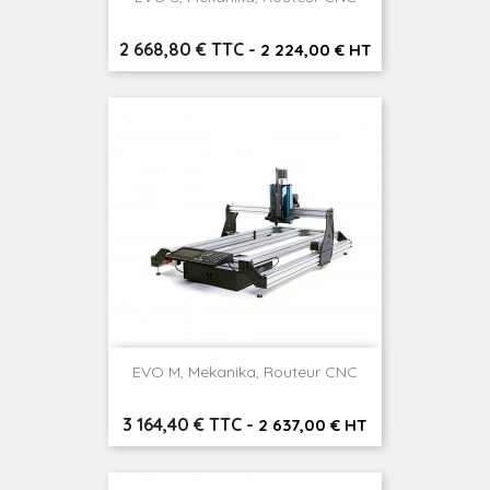
Prix
2 668,80 € TTC
-
2 224,00 € HT
EVO M, Mekanika, Routeur CNC
Prix
3 164,40 € TTC
-
2 637,00 € HT