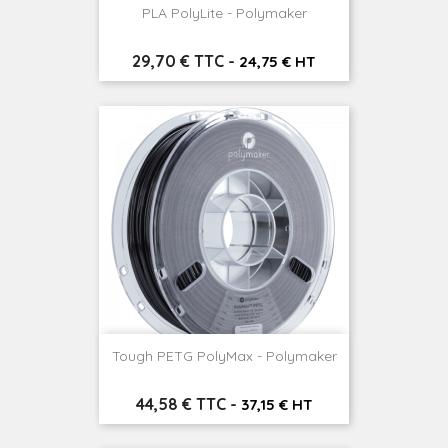
PLA PolyLite - Polymaker
Prix
29,70 € TTC
-
24,75 € HT
Tough PETG PolyMax - Polymaker
Prix
44,58 € TTC
-
37,15 € HT