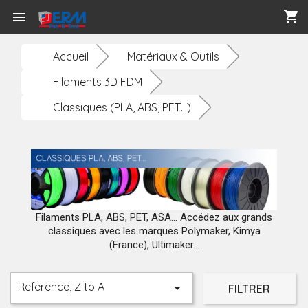
shopping_cart

Accueil
Matériaux & Outils
Filaments 3D FDM
Classiques (PLA, ABS, PET…)
Filaments PLA, ABS, PET, ASA... Accédez aux grands
classiques avec les marques Polymaker, Kimya
(France), Ultimaker...
Reference, Z to A

FILTRER