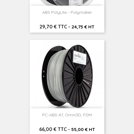
ABS PolyLite - Polymaker
Prix
29,70 € TTC
-
24,75 € HT
PC-ABS-47, Omni3D, FDM
Prix
66,00 € TTC
-
55,00 € HT