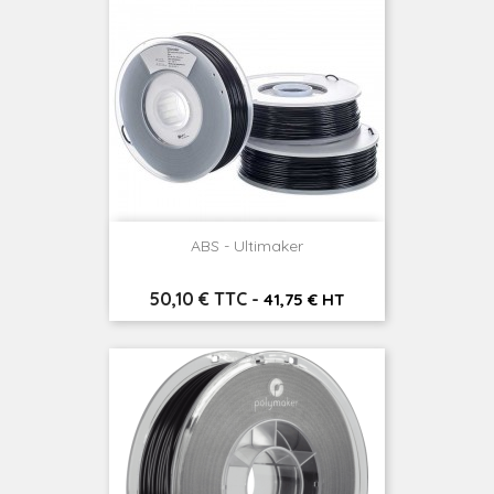
ABS - Ultimaker
Prix
50,10 € TTC
-
41,75 € HT