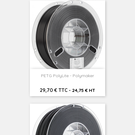
PETG PolyLite - Polymaker
Prix
29,70 € TTC
-
24,75 € HT