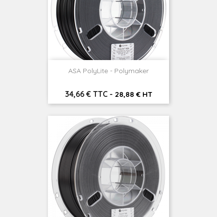
ASA PolyLite - Polymaker
Prix
34,66 € TTC
-
28,88 € HT