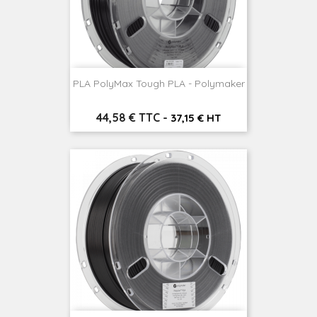
PLA PolyMax Tough PLA - Polymaker
Prix
44,58 € TTC
-
37,15 € HT