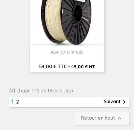
ASA-39, Omni3D
Prix
54,00 € TTC
-
45,00 € HT
Affichage 1-15 de 18 article(s)
1

Suivant
2

Retour en haut