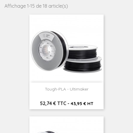
Affichage 1-15 de 18 article(s)
Tough-PLA - Ultimaker
Prix
52,74 € TTC
-
43,95 € HT