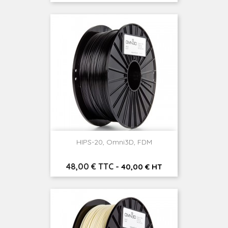
HIPS-20, Omni3D, FDM
Prix
48,00 € TTC
-
40,00 € HT