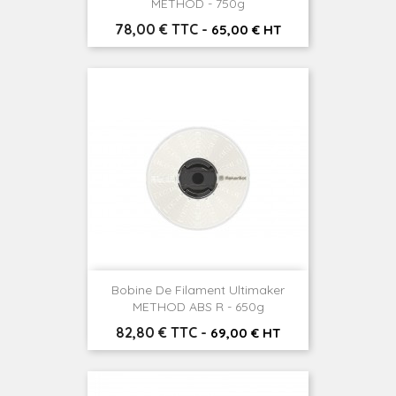
METHOD - 750g
Prix
78,00 € TTC
-
65,00 € HT
Bobine De Filament Ultimaker
METHOD ABS R - 650g
Prix
82,80 € TTC
-
69,00 € HT