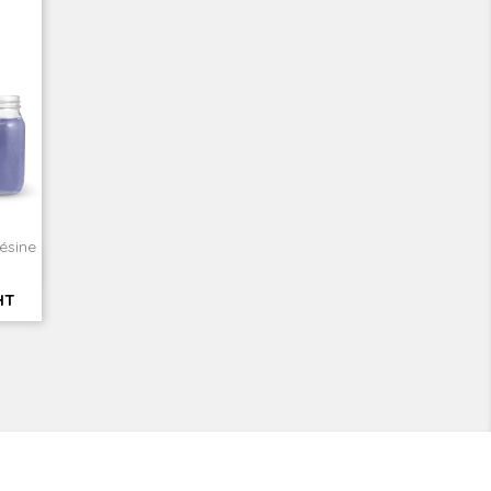
ésine
HT