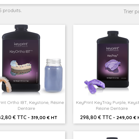
 5 produits.
Trier pa
int Ortho IBT, Keystone, Résine
KeyPrint KeyTray Purple, Keys


Aperçu rapide
Aperçu rapide
Dentaire
Résine Dentaire
ix
Prix
82,80 € TTC
-
298,80 € TTC
-
319,00 € HT
249,00 € 