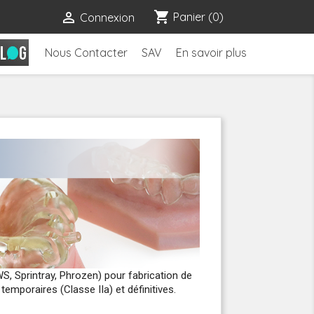
shopping_cart

Panier
(0)
Connexion
Nous Contacter
SAV
En savoir plus
S, Sprintray, Phrozen) pour fabrication de
temporaires (Classe IIa) et définitives.