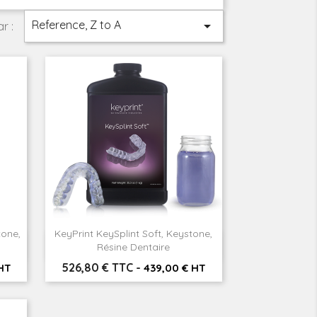
Reference, Z to A

r :
tone,
KeyPrint KeySplint Soft, Keystone,

Aperçu rapide
Résine Dentaire
Prix
526,80 € TTC
-
HT
439,00 € HT