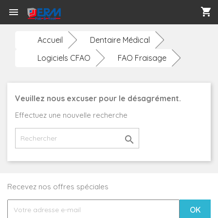
shopping_cart

Accueil
Dentaire Médical
Logiciels CFAO
FAO Fraisage
Veuillez nous excuser pour le désagrément.
Effectuez une nouvelle recherche

Recevez nos offres spéciales