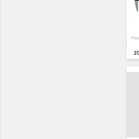
Pie
Pr
20