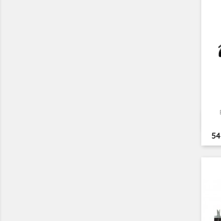
Pr
54