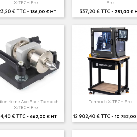


Aperçu rapide
Aperçu rapide
XsTECH Pro
Pro
ix
Prix
23,20 € TTC
-
337,20 € TTC
-
186,00 € HT
281,00 € 
tion 4ème Axe Pour Tormach
Tormach XsTECH Pro


Aperçu rapide
Aperçu rapide
XsTECH Pro
ix
Prix
4,40 € TTC
-
12 902,40 € TTC
-
662,00 € HT
10 752,00