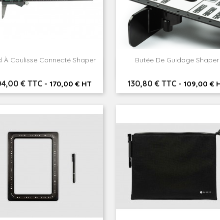
d À Coulisse Connecté Shaper
Butée De Guidage Shaper


Aperçu rapide
Aperçu rapide
ix
Prix
4,00 € TTC
-
130,80 € TTC
-
170,00 € HT
109,00 € 