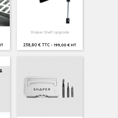
Shaper Shelf Upgrade

Aperçu rapide
Prix
238,80 € TTC
-
HT
199,00 € HT