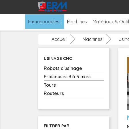
Immanquables !
Machines
Matériaux & Outi
Accueil
Machines
Usin
USINAGE CNC
Robots d'usinage
Fraiseuses 3 à 5 axes
Tours
Routeurs
FILTRER PAR
N