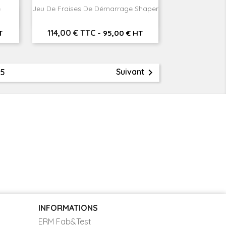
e
Jeu De Fraises De Démarrage Shaper

Aperçu rapide
Prix
114,00 € TTC
-
T
95,00 € HT

Suivant
5
INFORMATIONS
ERM Fab&Test