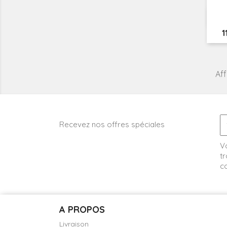
P
1
Aff
Recevez nos offres spéciales
V
tr
co
A PROPOS
Livraison