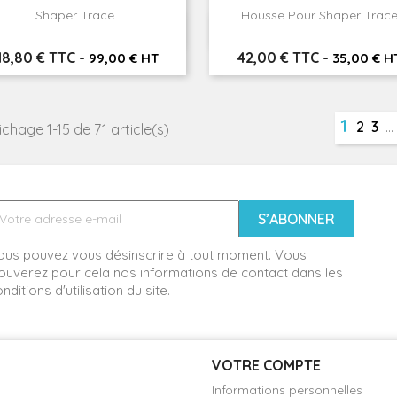
Shaper Trace
Housse Pour Shaper Trac


Aperçu rapide
Aperçu rapide
rix
Prix
18,80 € TTC
-
42,00 € TTC
-
99,00 € HT
35,00 € H
1
2
3
…
ichage 1-15 de 71 article(s)
ous pouvez vous désinscrire à tout moment. Vous
ouverez pour cela nos informations de contact dans les
nditions d'utilisation du site.
VOTRE COMPTE
Informations personnelles