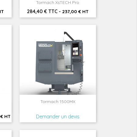

Aperçu rapide
Tormach XsTECH Pro
Prix
284,40 € TTC
-
HT
237,00 € HT
Tormach 1500MX

Aperçu rapide
 € HT
Demander un devis