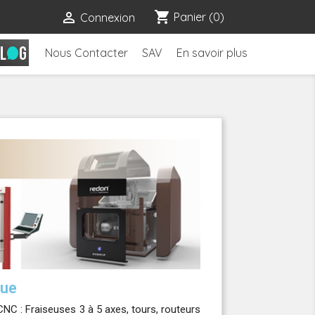
shopping_cart

Panier
(0)
Connexion
Nous Contacter
SAV
En savoir plus
que
C : Fraiseuses 3 à 5 axes, tours, routeurs