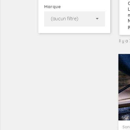
C
Marque
L
m

(aucun filtre)
N
p
Il y a
Son