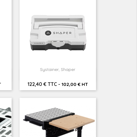
Systainer, Shaper

Aperçu rapide
Prix
122,40 € TTC
-
T
102,00 € HT