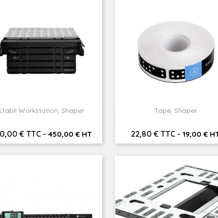
Etabli Workstation, Shaper
Tape, Shaper


Aperçu rapide
Aperçu rapide
ix
Prix
0,00 € TTC
-
22,80 € TTC
-
450,00 € HT
19,00 € H