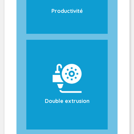
jusqu’à 4 fois supérieure
sans détériorer la qualité.
Productivité
Avec l'Ultimaker S6 Secure
et son double extrudeur,
associez deux matériaux
pendant l'impression et
repoussez les limites de
vos objets.
Double extrusion