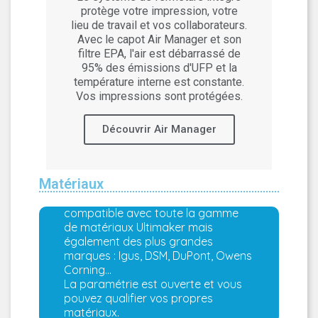
protège votre impression, votre
lieu de travail et vos collaborateurs.
Avec le capot Air Manager et son
filtre EPA, l'air est débarrassé de
95% des émissions d'UFP et la
température interne est constante.
Vos impressions sont protégées.
Découvrir Air Manager
Système ouvert de matériaux
Matériaux
L'imprimante Ultimaker S5 est
compatible avec toute la gamme
de matériaux Ultimaker mais
également des plus grandes
marques : Igus, DSM, DuPont, Owens
Corning...
La paramétrie est ouverte et vous
pouvez qualifier vos propres
matériaux.