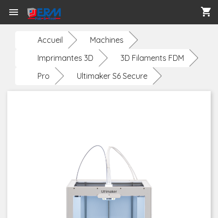
shopping_cart

Accueil
Machines
Imprimantes 3D
3D Filaments FDM
Pro
Ultimaker S6 Secure