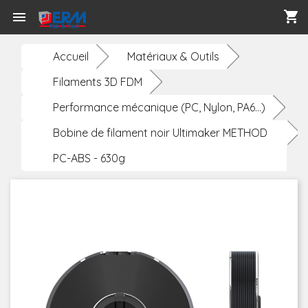
shopping_cart

Accueil
Matériaux & Outils
Filaments 3D FDM
Performance mécanique (PC, Nylon, PA6...)
Bobine de filament noir Ultimaker METHOD
PC-ABS - 630g