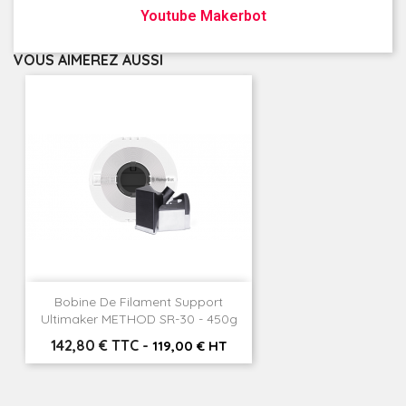
Youtube Makerbot
VOUS AIMEREZ AUSSI
Bobine De Filament Support
Ultimaker METHOD SR-30 - 450g
Prix
142,80 € TTC
-
119,00 € HT