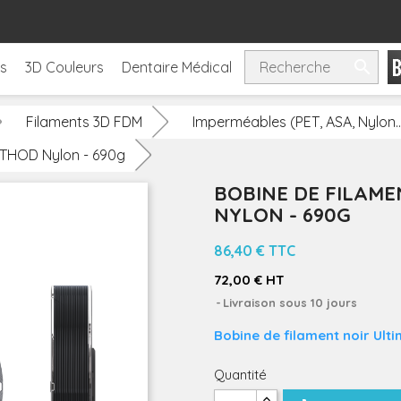

ls
3D Couleurs
Dentaire Médical
Filaments 3D FDM
Imperméables (PET, ASA, Nylon..
METHOD Nylon - 690g
BOBINE DE FILAM
NYLON - 690G
86,40 €
TTC
72,00 € HT
Livraison sous 10 jours
Bobine de filament noir Ul
Quantité