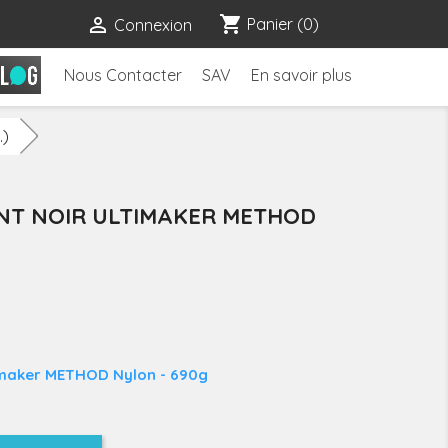
shopping_cart

Panier
(0)
Connexion
Nous Contacter
SAV
En savoir plus
.)
ENT NOIR ULTIMAKER METHOD
timaker METHOD Nylon - 690g