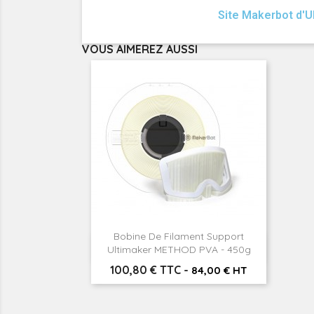
Site Makerbot d'U
VOUS AIMEREZ AUSSI
Bobine De Filament Support

Aperçu rapide
Ultimaker METHOD PVA - 450g
Prix
100,80 € TTC
-
84,00 € HT