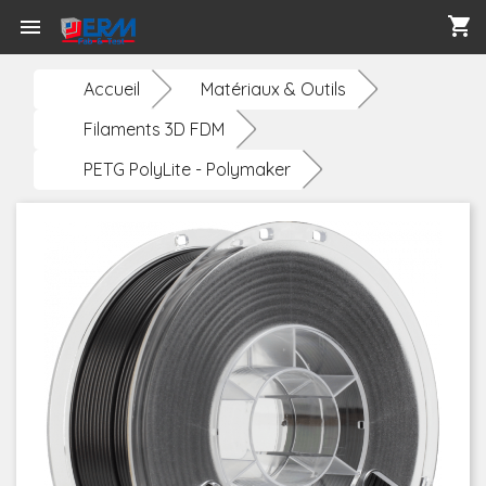
shopping_cart

Accueil
Matériaux & Outils
Filaments 3D FDM
PETG PolyLite - Polymaker