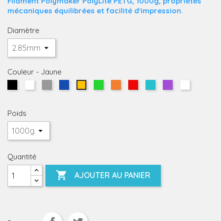
Filament Polymaker PolyLite PETG, 1000g, propriétés
mécaniques équilibrées et facilité d'impression.
Diamètre
Couleur
-
Jaune
Noir
Blanc
Gris
Bleu
Vert
Orange
Rouge
Bleu
Violet
Transpar
Jaune
Ciel
Poids
Quantité

AJOUTER AU PANIER