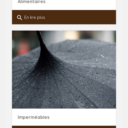
Alimentaires
search
En lire plus
Imperméables