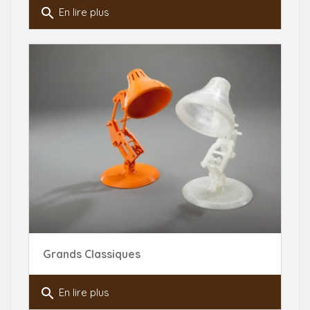
search
En lire plus
Grands Classiques
search
En lire plus