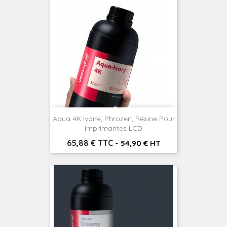
Aqua 4K Ivoire, Phrozen, Résine Pour
Imprimantes LCD
Prix
65,88 € TTC
-
54,90 € HT