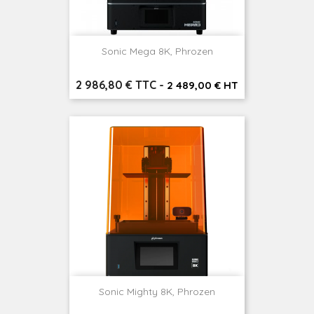
Sonic Mega 8K, Phrozen
Prix
2 986,80 € TTC
-
2 489,00 € HT
Sonic Mighty 8K, Phrozen