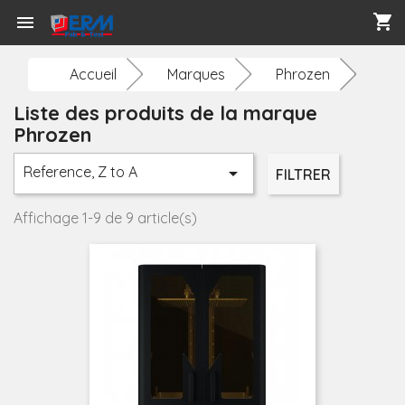
shopping_cart

Accueil
Marques
Phrozen
Liste des produits de la marque
Phrozen
Reference, Z to A

FILTRER
Affichage 1-9 de 9 article(s)