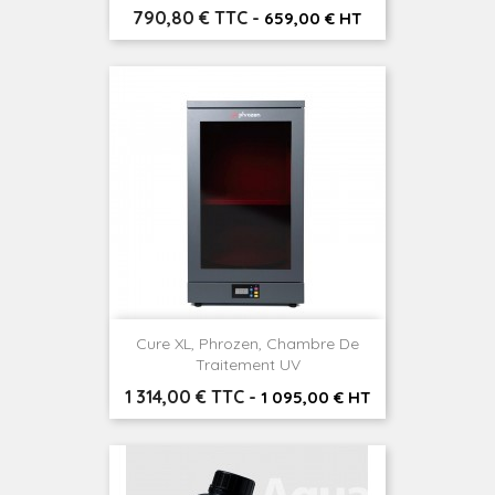
Prix
790,80 € TTC
-
659,00 € HT
Cure XL, Phrozen, Chambre De
Traitement UV
Prix
1 314,00 € TTC
-
1 095,00 € HT