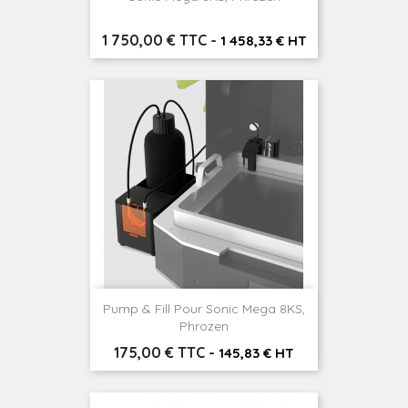
Prix
1 750,00 € TTC
-
1 458,33 € HT
Pump & Fill Pour Sonic Mega 8KS,
Phrozen
Prix
175,00 € TTC
-
145,83 € HT