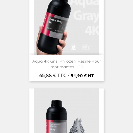
Aqua 4K Gris, Phrozen, Résine Pour
Imprimantes LCD
Prix
65,88 € TTC
-
54,90 € HT