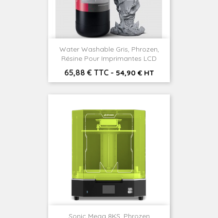
Water Washable Gris, Phrozen,
Résine Pour Imprimantes LCD
Prix
65,88 € TTC
-
54,90 € HT
Sonic Mega 8KS, Phrozen