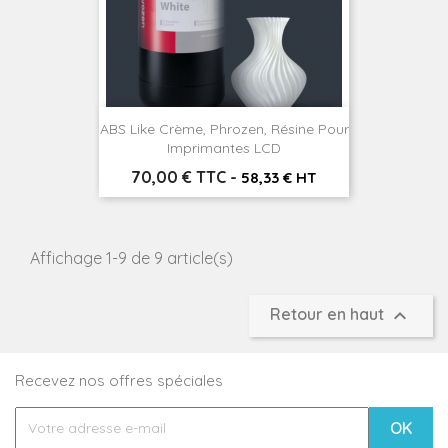
ABS Like Crème, Phrozen, Résine Pour
Imprimantes LCD
Prix
70,00 € TTC
-
58,33 € HT
Affichage 1-9 de 9 article(s)

Retour en haut
Recevez nos offres spéciales