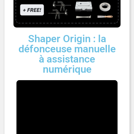
Shaper Origin : la
défonceuse manuelle
à assistance
numérique