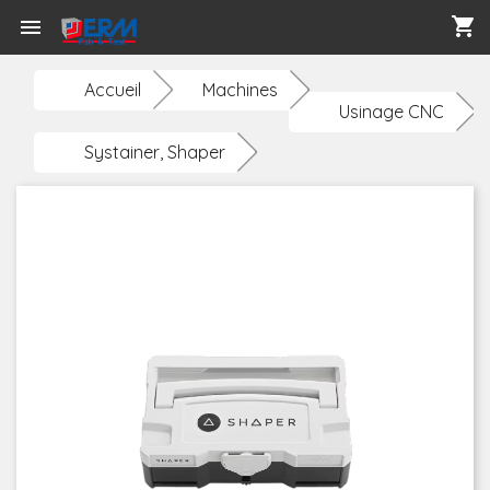
shopping_cart

Accueil
Machines
Usinage CNC
Systainer, Shaper