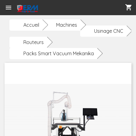
shopping_cart

Accueil
Machines
Usinage CNC
Routeurs
Packs Smart Vacuum Mekanika