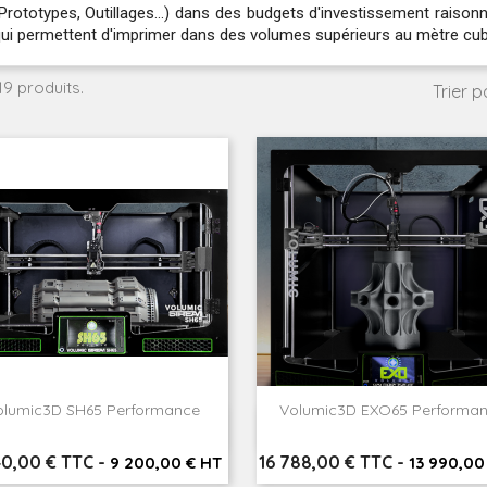
Prototypes, Outillages...) dans des budgets d'investissement raiso
ui permettent d'imprimer dans des volumes supérieurs au mètre cub
 19 produits.
Trier pa
olumic3D SH65 Performance
Volumic3D EXO65 Performa


Aperçu rapide
Aperçu rapide
Prix
40,00 € TTC
-
16 788,00 € TTC
-
9 200,00 € HT
13 990,00