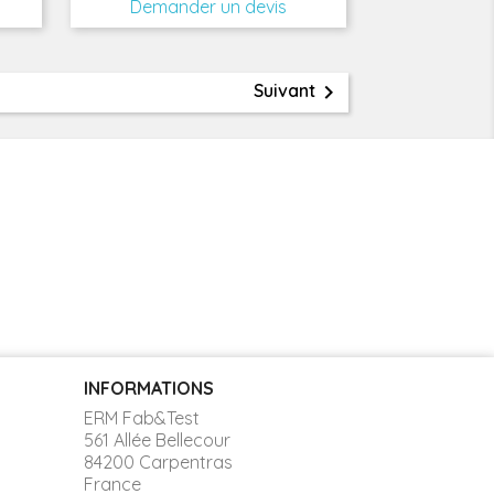
Demander un devis

Suivant
INFORMATIONS
ERM Fab&Test
561 Allée Bellecour
84200 Carpentras
France