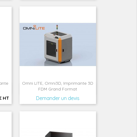
ante
Omni LITE, Omni3D, Imprimante 3D

Aperçu rapide
FDM Grand Format
€ HT
Demander un devis