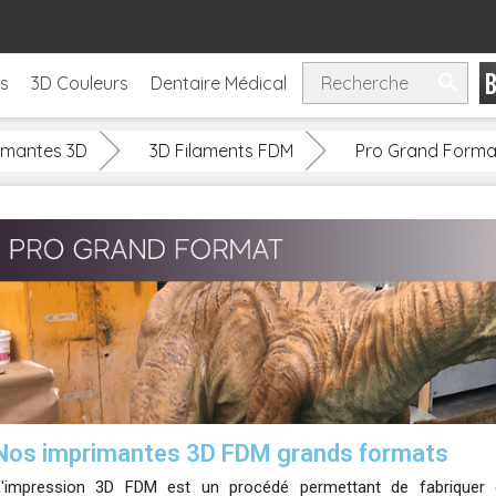

ls
3D Couleurs
Dentaire Médical
imantes 3D
3D Filaments FDM
Pro Grand Forma
Nos imprimantes 3D FDM grands formats
L'impression 3D FDM est un procédé permettant de fabriquer 