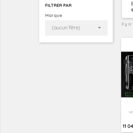
(
FILTRER PAR
q
Marque
Il y a

(aucun filtre)
V
Prix
11 0