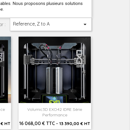
nnables. Nous proposons plusieurs solutions
e.
Reference, Z to A

r :
nce
Volumic3D EXO42 IDRE Série

Aperçu rapide
Performance
Prix
16 068,00 € TTC
-
 € HT
13 390,00 € HT