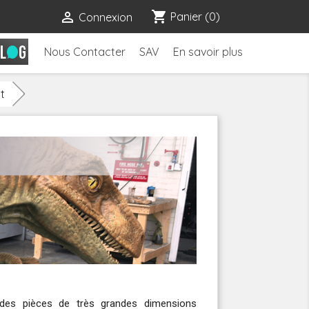
shopping_cart

Panier
(0)
Connexion
Nous Contacter
SAV
En savoir plus
t
des pièces de très grandes dimensions