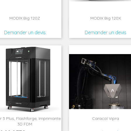
MODIX Big 120Z
MODIX Big 120X


Aperçu rapide
Aperçu rapide
Demander un devis
Demander un devis
r 3 Plus, Flashforge, Imprimante
Caracol Vipra


Aperçu rapide
Aperçu rapide
3D FDM