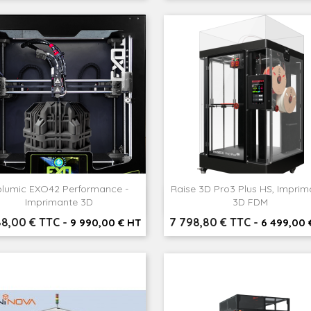
lumic EXO42 Performance -
Raise 3D Pro3 Plus HS, Imprim


Aperçu rapide
Aperçu rapide
Imprimante 3D
3D FDM
Prix
88,00 € TTC
-
7 798,80 € TTC
-
9 990,00 € HT
6 499,00 