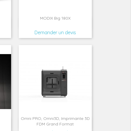
MODIX Big 180X

Aperçu rapide
Demander un devis
Omni PRO, Omni3D, Imprimante 3D

Aperçu rapide
FDM Grand Format