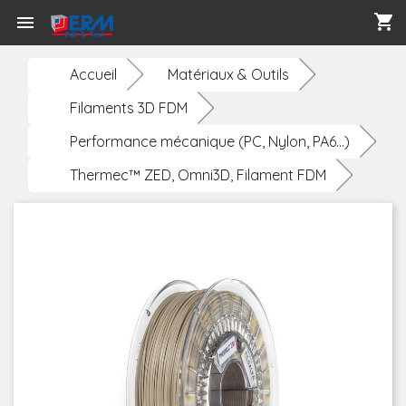
shopping_cart

Accueil
Matériaux & Outils
Filaments 3D FDM
Performance mécanique (PC, Nylon, PA6...)
Thermec™ ZED, Omni3D, Filament FDM