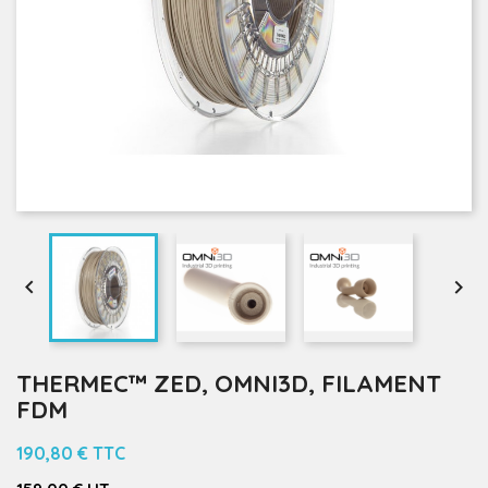


THERMEC™ ZED, OMNI3D, FILAMENT
FDM
190,80 €
TTC