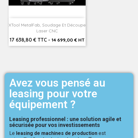
XTool MetalFab, Soudage Et Découpe
Laser CNC
Prix
17 638,80 € TTC
-
14 699,00 € HT
Avez vous pensé au
leasing pour votre
équipement ?
Leasing professionnel : une solution agile et
sécurisée pour vos investissements
Le
leasing de machines de production
est