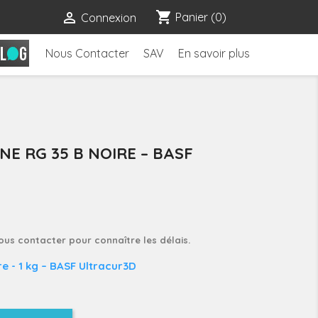
shopping_cart

Panier
(0)
Connexion
Nous Contacter
SAV
En savoir plus
NE RG 35 B NOIRE – BASF
nous contacter pour connaître les délais.
re
- 1 kg – BASF Ultracur3D