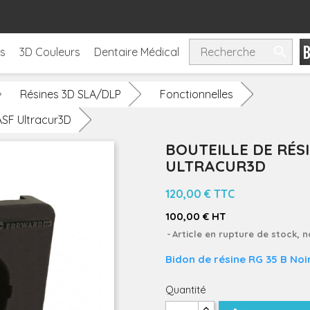

ls
3D Couleurs
Dentaire Médical
Résines 3D SLA/DLP
Fonctionnelles
BASF Ultracur3D
BOUTEILLE DE RÉSI
ULTRACUR3D
120,00 €
TTC
100,00 € HT
Article en rupture de stock, 
Bidon de résine RG 35
B Noi
Quantité