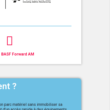
 BASF Forward AM
ent ?
son parc matériel sans immobiliser sa
ent d’un accès rapide à des équipements