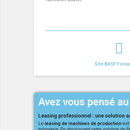
Site BASF Forw
Avez vous pensé au 
Leasing professionnel : une solution a
Le
leasing de machines de production
est 
trésorerie. En choisissant cette solution de 