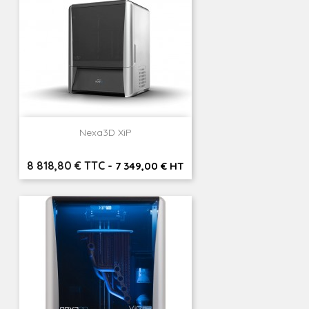
Nexa3D XiP
Prix
8 818,80 € TTC
-
7 349,00 € HT