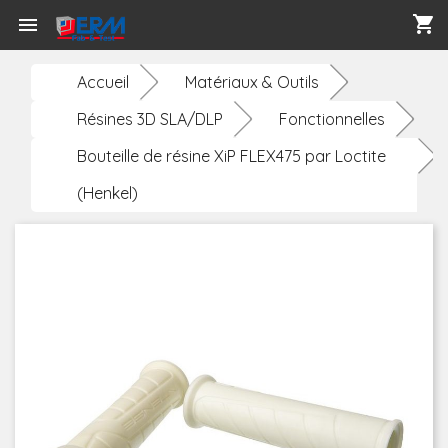
shopping_cart

Accueil
Matériaux & Outils
Résines 3D SLA/DLP
Fonctionnelles
Bouteille de résine XiP FLEX475 par Loctite
(Henkel)