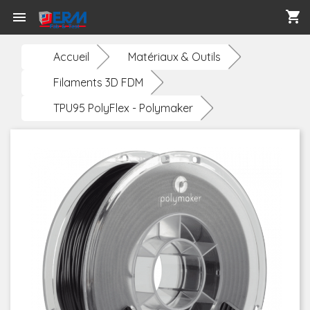
shopping_cart

Accueil
Matériaux & Outils
Filaments 3D FDM
TPU95 PolyFlex - Polymaker