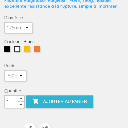
Filament Polymaker PolyFlex TPU95, 750g, flexible,
excellente résistance à la rupture, simple à imprimer.
Diamètre
Couleur
-
Blanc
Noir
Jaune
Orange
Blanc
Poids
Quantité

AJOUTER AU PANIER