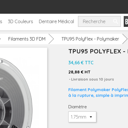

ls
3D Couleurs
Dentaire Médical
Filaments 3D FDM
TPU95 PolyFlex - Polymaker
TPU95 POLYFLEX 
34,66 €
TTC
28,88 € HT
Livraison sous 10 jours
Filament Polymaker PolyFlex
à la rupture, simple à impri
Diamètre