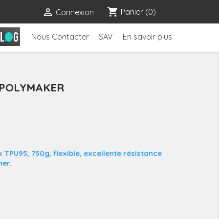
shopping_cart

Panier
(0)
Connexion
Nous Contacter
SAV
En savoir plus
- POLYMAKER
 TPU95, 750g, flexible, excellente résistance
mer.