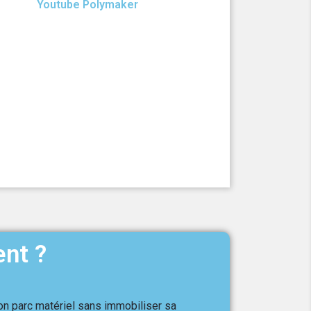
Youtube Polymaker
ent ?
son parc matériel sans immobiliser sa