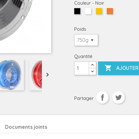
Couleur
-
Noir
Blanc
Jaune
Orange
Noir
Poids
Quantité

AJOUTER 

Partager
Documents joints