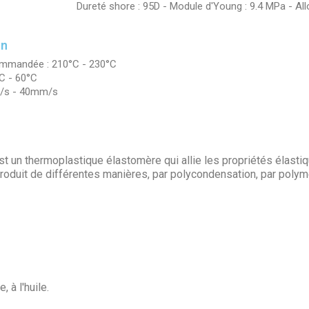
Dureté shore : 95D - Module d'Young : 9.4 MPa - All
on
ommandée : 210°C - 230°C
C - 60°C
m/s - 40mm/s
t un thermoplastique élastomère qui allie les propriétés élasti
oduit de différentes manières, par polycondensation, par polymé
 à l'huile.