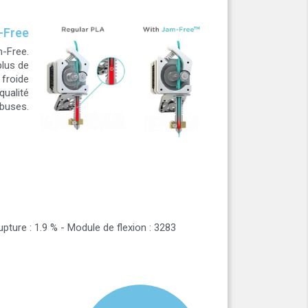
-Free
m-Free.
plus de
 froide
qualité
 buses.
ture : 1.9 % - Module de flexion : 3283