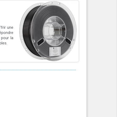
frir une
répondre
 pour la
bles.