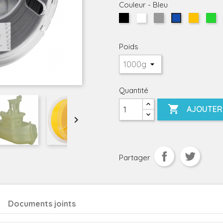
Couleur
-
Bleu
Noir
Blanc
Gris
Jaune
Ve
Bleu
Poids
Quantité

AJOUTER 

Partager
Documents joints