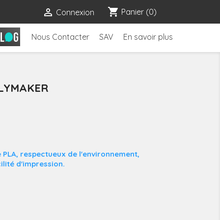
shopping_cart

Panier
(0)
Connexion
Nous Contacter
SAV
En savoir plus
OLYMAKER
 PLA, respectueux de l'environnement,
ilité d'impression.