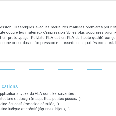
ression 3D fabriqués avec les meilleures matières premières pour of
lyLite couvre les matériaux d’impression 3D les plus populaires pour 
t en prototypage. PolyLite PLA est un PLA de haute qualité conçu
émet aucune odeur durant l'impression et possède des qualités composta
ications
pplications types du PLA sont les suivantes :
itecture et design (maquettes, petites pièces,...)
ine éducatif (modèles détaillés,...)
ne ludique et créatif (figurines, bijoux,...).