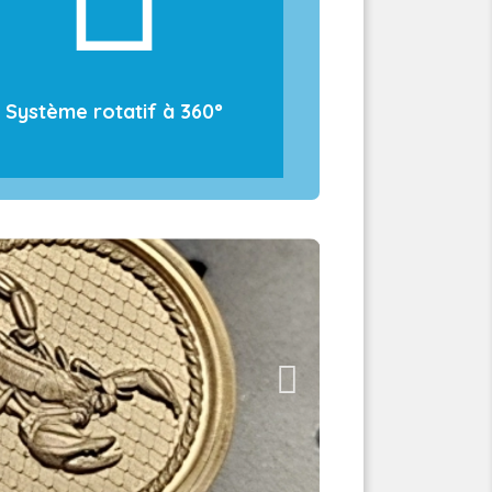
rotatif à 360°, l’Omni1 s’adapte à
de nombreux formats et
formes, des surfaces planes
aux objets cylindriques.
Système rotatif à 360°