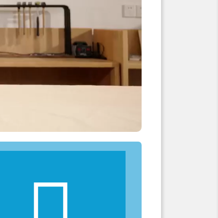
Livrée avec deux lentilles
interchangeables (70×70 mm et
150×150 mm) et un système