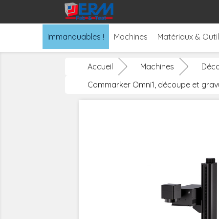
Immanquables !
Machines
Matériaux & Outi
Accueil
Machines
Déco
Commarker Omni1, découpe et gravu