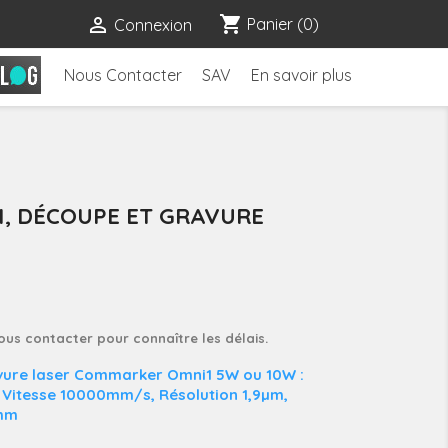
shopping_cart

Panier
(0)
Connexion
Nous Contacter
SAV
En savoir plus
, DÉCOUPE ET GRAVURE
nous contacter pour connaître les délais.
vure laser Commarker Omni1 5W ou 10W :
 Vitesse 10000mm/s, Résolution 1,9µm,
0mm