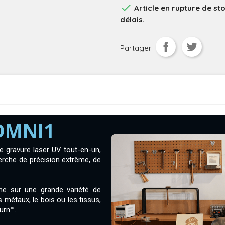

Article en rupture de st
délais.
Partager
OMNI1
gravure laser UV tout-en-un,
erche de précision extrême, de
ine sur une grande variété de
es métaux, le bois ou les tissus,
urn™.