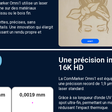
rker Omni1 utilise un laser
ême sur des matériaux
issu ou le bois fin.
ttes, précises, sans
ails. Une innovation qui élargit
ssant un rendu propre et
9
Une précision in
16K HD
s
La ComMarker Omni1 est équip
une précision record de 1,9 µm,
laser standard.
mm
0,0019 mm
Grâce à sa longueur d’onde UV 
spot ultra-fin, permettant un 
réduisant l’impact thermique.