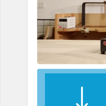
Grâce à son laser UV (355 nm)
et à la technologie ZeroBurn™,
l’Omni1 permet une gravure