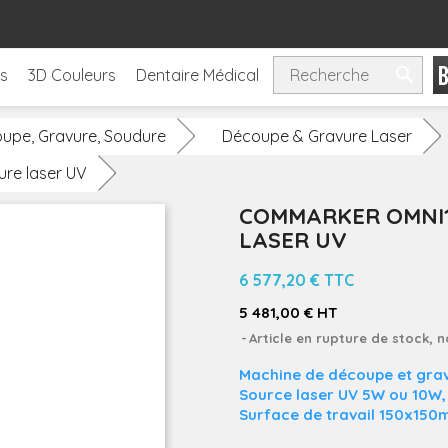

ls
3D Couleurs
Dentaire Médical
upe, Gravure, Soudure
Découpe & Gravure Laser
re laser UV
COMMARKER OMNI1
LASER UV
6 577,20 €
TTC
5 481,00 € HT
Article en rupture de stock, 
Machine de découpe et gra
Source laser UV 5W ou 10W,
Surface de travail 150x15