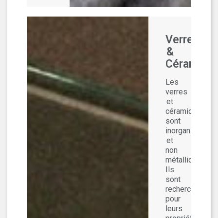
Verres
&
Céramiqu
Les
verres
et
céramiques
sont
inorganiques
et
non
métalliques.
Ils
sont
recherchés
pour
leurs