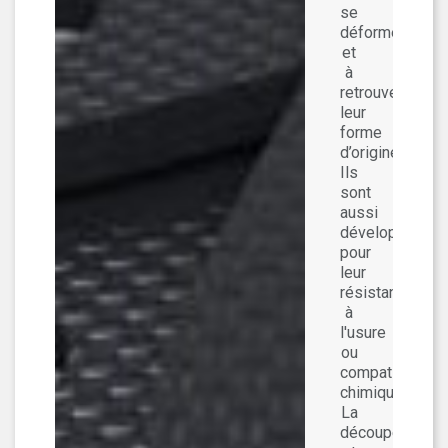
se
déformer
et
à
retrouver
leur
forme
d’origine.
Ils
sont
aussi
développés
pour
leur
résistance
à
l'usure
ou
compatibilité
chimique.
La
découpe