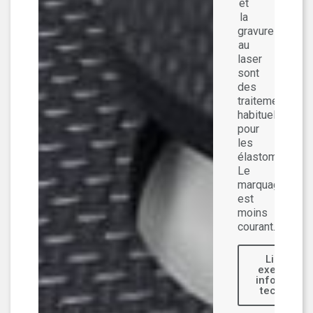
et
la
gravure
au
laser
sont
des
traitements
habituels
pour
les
élastomères.
Le
marquage
est
moins
courant.
Lien vers
exemples e
informatio
technique