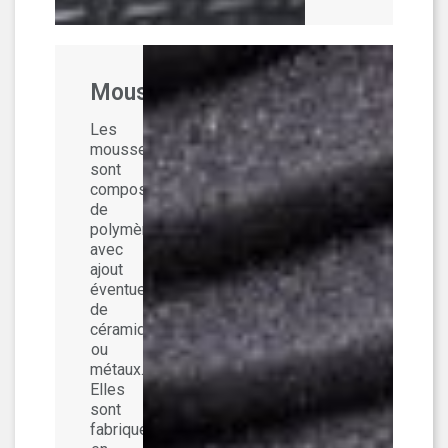
Mousses
Les
mousses
sont
composées
de
polymères,
avec
ajout
éventuel
de
céramiques
ou
métaux.
Elles
sont
fabriqués