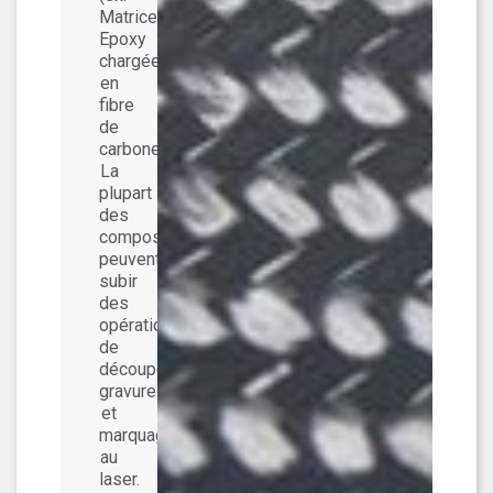
Matrice
Epoxy
chargée
en
fibre
de
carbone).
La
plupart
des
composites
peuvent
subir
des
opérations
de
découpe,
gravure
et
marquage
au
laser.