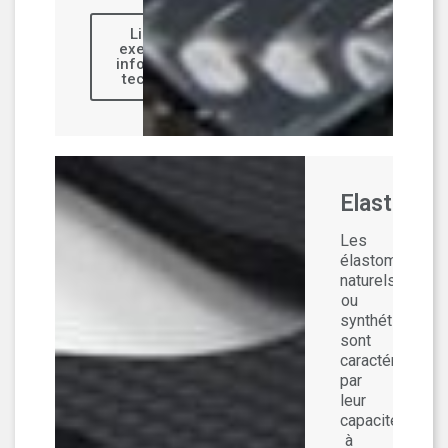
Lien vers
exemples et
informations
techniques
Elastomèr
Les
élastomères
naturels
ou
synthétiques
sont
caractérisées
par
leur
capacité
à