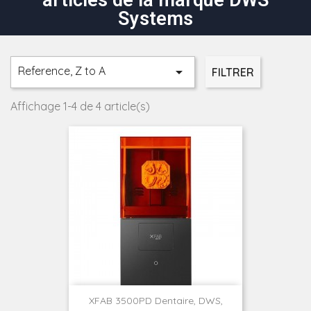
articles de la marque DWS
Systems
Reference, Z to A

FILTRER
Affichage 1-4 de 4 article(s)
XFAB 3500PD Dentaire, DWS,