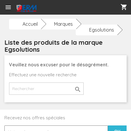
shopping_cart

Accueil
Marques
Egsolutions
Liste des produits de la marque
Egsolutions
Veuillez nous excuser pour le désagrément.
Effectuez une nouvelle recherche

Recevez nos offres spéciales