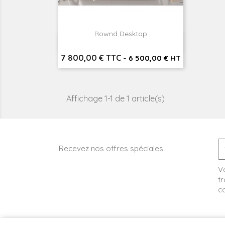
Rownd Desktop

Aperçu rapide
Prix
7 800,00 € TTC
-
6 500,00 € HT
Affichage 1-1 de 1 article(s)
Recevez nos offres spéciales
V
tr
co