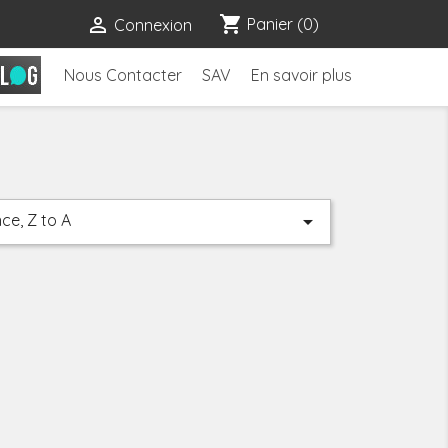
shopping_cart

Panier
(0)
Connexion
Nous Contacter
SAV
En savoir plus
ce, Z to A
