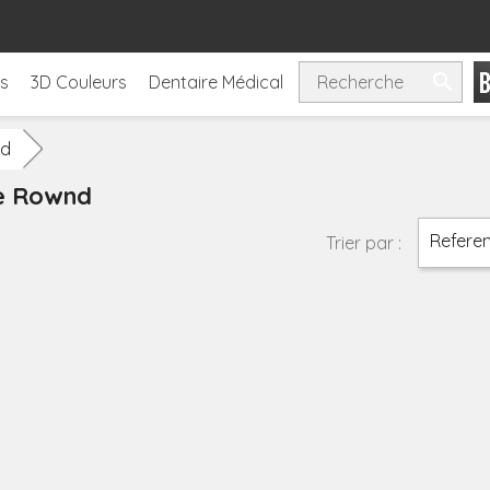

ls
3D Couleurs
Dentaire Médical
d
ue Rownd
Referen
Trier par :