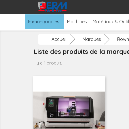
Immanquables !
Machines
Matériaux & Outi
Accueil
Marques
Rown
Liste des produits de la marq
Il y a 1 produit.