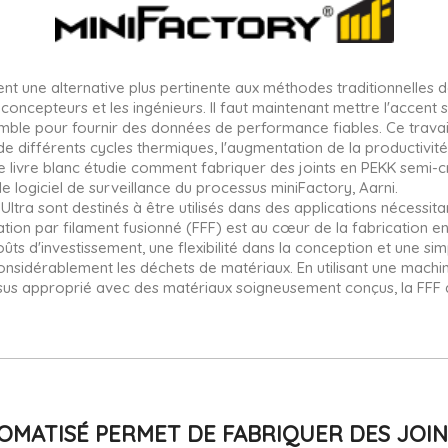
nt une alternative plus pertinente aux méthodes traditionnelles d
es concepteurs et les ingénieurs. Il faut maintenant mettre l'accent s
emble pour fournir des données de performance fiables. Ce travail
e de différents cycles thermiques, l'augmentation de la productivi
 Le livre blanc étudie comment fabriquer des joints en PEKK semi-cri
le logiciel de surveillance du processus miniFactory, Aarni.
D Ultra sont destinés à être utilisés dans des applications nécess
ation par filament fusionné (FFF) est au cœur de la fabrication e
ûts d'investissement, une flexibilité dans la conception et une s
it considérablement les déchets de matériaux. En utilisant une m
sus approprié avec des matériaux soigneusement conçus, la FFF de
MATISÉ PERMET DE FABRIQUER DES JOIN