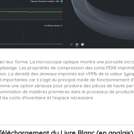
n leur forme. La microscopie optique montre une porosité incroya
mplissage. Les propriétés de compression des joints PEKK impri
. La densité des anneaux imprimés est >99% de la valeur typiqu
t importantes car il s'agit du principal mode de fonctionnement d'u
omme une option sérieuse pour produire des pièces de haute per
nsommation de matières premières dans le processus de productio
les coûts d'inventaire et l'espace nécessaire.
Téléchargement du Livre Blanc (en anglais) 