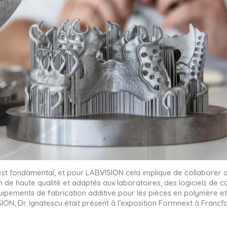
é est fondamental, et pour LABVISION cela implique de collaborer 
n de haute qualité et adaptés aux laboratoires, des logiciels d
équipements de fabrication additive pour les pièces en polymère e
SION, Dr. Ignatescu était présent à l’exposition Formnext à Fran