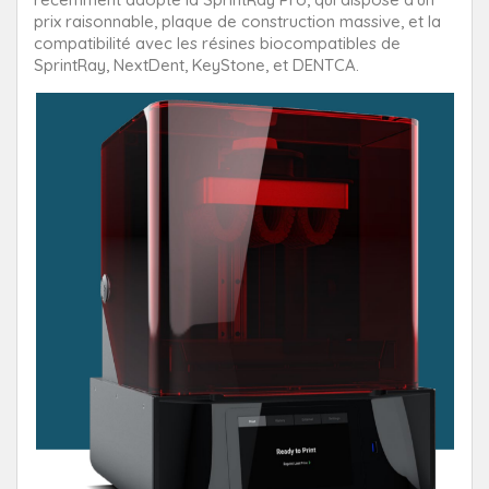
prix raisonnable, plaque de construction massive, et la
compatibilité avec les résines biocompatibles de
SprintRay, NextDent, KeyStone, et DENTCA.