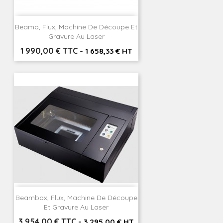
Beamo, Flux, Machine De Découpe Et
Gravure Au Laser
Prix
1 990,00 € TTC
-
1 658,33 € HT
Beambox, Flux, Machine De Découpe
Et Gravure Au Laser
Prix
3 954,00 € TTC
-
3 295,00 € HT