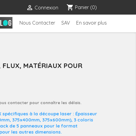
shopping_cart

Panier
(0)
Connexion
Nous Contacter
SAV
En savoir plus
 FLUX, MATÉRIAUX POUR
nous contacter pour connaître les délais.
 spécifiques à la découpe laser : Épaisseur
0mm, 375x400mm, 375x600mm), 3 coloris
pack de 5 panneaux pour le format
our les autres dimensions.