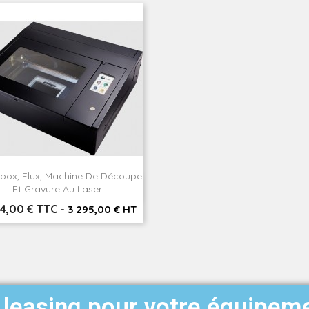
ox, Flux, Machine De Découpe

Aperçu rapide
Et Gravure Au Laser
54,00 € TTC
-
3 295,00 € HT
leasing pour votre équipem