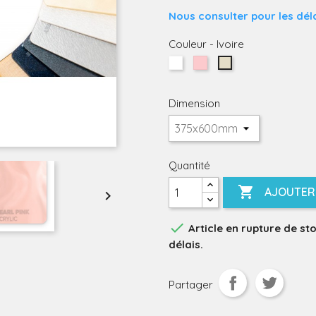
Nous consulter pour les déla
Couleur
-
Ivoire
Blanc
Rose
Ivoire
Dimension
Quantité

AJOUTER 


Article en rupture de st
délais.
Partager