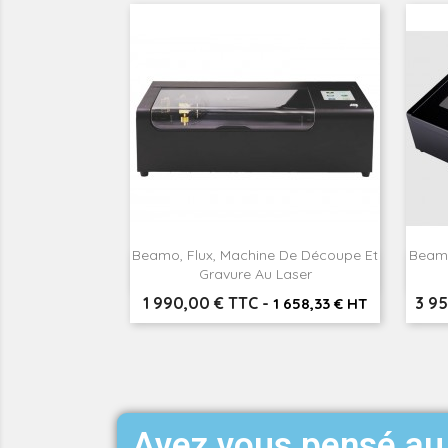
Beamo, Flux, Machine De Découpe Et
Beamb

Aperçu rapide
Gravure Au Laser
Prix
Prix
1 990,00 € TTC
-
3 9
1 658,33 € HT
Avez vous pensé au 