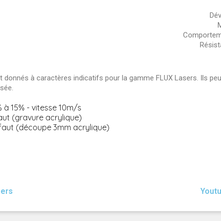
Dév
M
Comporteme
Résist
 donnés à caractères indicatifs pour la gamme FLUX Lasers. Ils peuv
isée.
 à 15% - vitesse 10m/s
aut (gravure acrylique)
faut (découpe 3mm acrylique)
sers
Yout