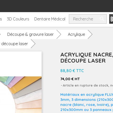

ls
3D Couleurs
Dentaire Médical
Découpe & gravure laser
Acrylique
r découpe laser
ACRYLIQUE NACRE,
DÉCOUPE LASER
88,80 €
TTC
74,00 € HT
Article en rupture de stock, 
Matériaux en acrylique FLUX
3mm, 3 dimensions (210x30
nacre (blanc, rose, ivoire)
, 
210x300mm ou 3 panneaux p