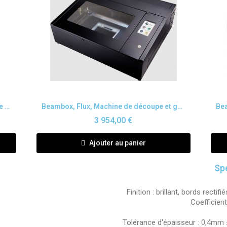
Aperçu rapide
Beambox Pro, Flux, Machine de découpe et gravure au laser
Beambox, Flux, Machine de découpe et gravure au laser
3 954,00 €
Ajouter au panier
Sp
Finition : brillant, bords rectif
Coefficien
Tolérance d'épaisseur : 0,4mm 