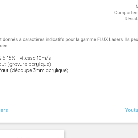
M
Comporteme
Résist
 donnés à caractères indicatifs pour la gamme FLUX Lasers. Ils peuv
isée.
 à 15% - vitesse 10m/s
aut (gravure acrylique)
faut (découpe 3mm acrylique)
sers
Yout