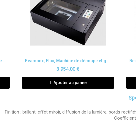
Aperçu rapide
Beambox Pro, Flux, Machine de découpe et gravure au laser
Beambox, Flux, Machine de découpe et gravure au laser
3 954,00 €
Ajouter au panier
Sp
Finition : brillant, effet miroir, diffusion de la lumière, bords rectif
Coefficien