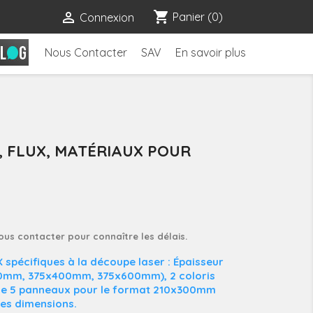
shopping_cart

Panier
(0)
Connexion
Nous Contacter
SAV
En savoir plus
, FLUX, MATÉRIAUX POUR
nous contacter pour connaître les délais.
 spécifiques à la découpe laser : Épaisseur
0mm, 375x400mm, 375x600mm), 2 coloris
de 5 panneaux pour le format 210x300mm
res dimensions.