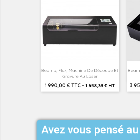
Beamo, Flux, Machine De Découpe Et
Beamb

Aperçu rapide
Gravure Au Laser
Prix
Prix
1 990,00 € TTC
-
3 9
1 658,33 € HT
Avez vous pensé au 