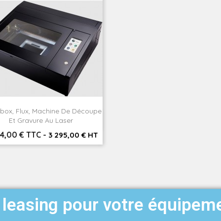
ox, Flux, Machine De Découpe

Aperçu rapide
Et Gravure Au Laser
54,00 € TTC
-
3 295,00 € HT
leasing pour votre équipem