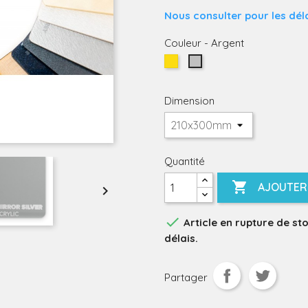
Nous consulter pour les déla
Couleur
-
Argent
Or
Argent
Dimension
Quantité

AJOUTER 


Article en rupture de st
délais.
Partager