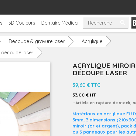

ls
3D Couleurs
Dentaire Médical
Découpe & gravure laser
Acrylique
ur découpe laser
ACRYLIQUE MIROIR
DÉCOUPE LASER
39,60 €
TTC
33,00 € HT
Article en rupture de stock, 
Matériaux en acrylique FLUX
3mm, 3 dimensions (210x30
miroir (or et argent)
, pack 
ou 3 panneaux pour les aut