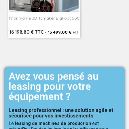
Imprimante 3D Tumaker BigFoot 500
Prix
16 198,80 € TTC
-
13 499,00 € HT
Avez vous pensé au
leasing pour votre
équipement ?
Leasing professionnel : une solution agile et
sécurisée pour vos investissements
Le
leasing de machines de production
est