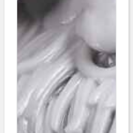
Avec son écran 15120 x 6230 pixels,
la GK3 Ultra vous fournit des pièces
aux détails parfaitement restitués.