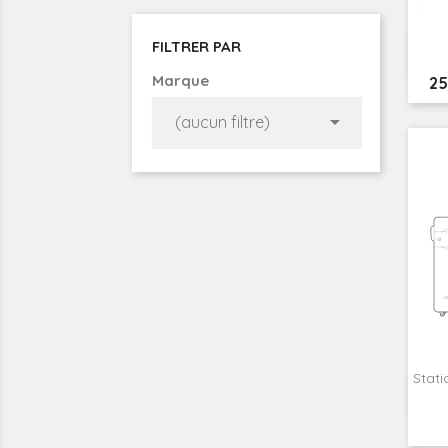
FILTRER PAR
Marque
Pr
25

(aucun filtre)
Stat