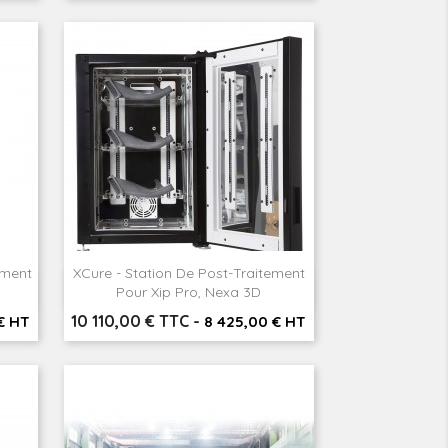
ement
XCure - Station De Post-Traitement

Aperçu rapide
Pour Xip Pro, Nexa 3D
Prix
10 110,00 € TTC
-
€ HT
8 425,00 € HT