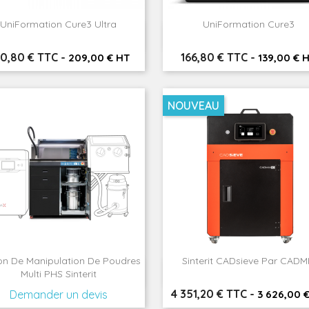
UniFormation Cure3 Ultra
UniFormation Cure3


Aperçu rapide
Aperçu rapide
ix
Prix
0,80 € TTC
-
166,80 € TTC
-
209,00 € HT
139,00 € 
NOUVEAU
ion De Manipulation De Poudres
Sinterit CADsieve Par CADM


Aperçu rapide
Aperçu rapide
Multi PHS Sinterit
Prix
4 351,20 € TTC
-
Demander un devis
3 626,00 