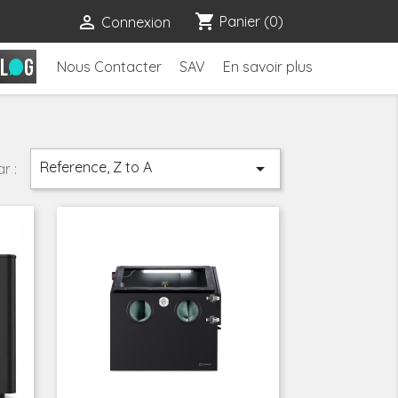
shopping_cart

Panier
(0)
Connexion
Nous Contacter
SAV
En savoir plus
Reference, Z to A

r :