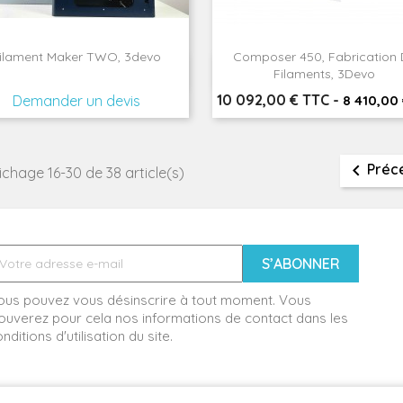
ilament Maker TWO, 3devo
Composer 450, Fabrication 


Aperçu rapide
Aperçu rapide
Filaments, 3Devo
Prix
10 092,00 € TTC
-
Demander un devis
8 410,00

Préc
ichage 16-30 de 38 article(s)
ous pouvez vous désinscrire à tout moment. Vous
ouverez pour cela nos informations de contact dans les
nditions d'utilisation du site.