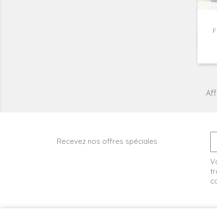
F
Aff
Recevez nos offres spéciales
V
tr
co