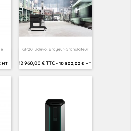
De
GP20, 3devo, Broyeur-Granulateur

Aperçu rapide
Prix
12 960,00 € TTC
-
€ HT
10 800,00 € HT