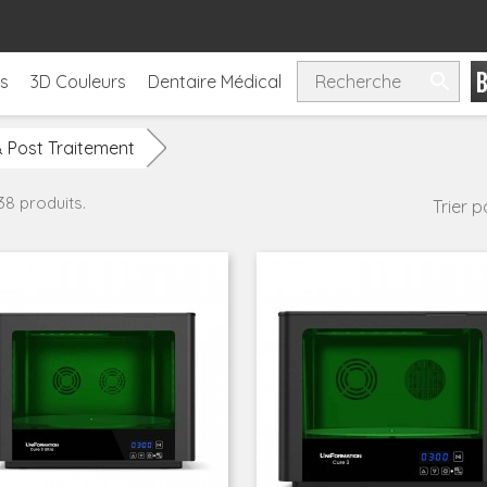

ls
3D Couleurs
Dentaire Médical
& Post Traitement
 38 produits.
Trier pa