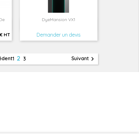
De
DyeMansion VX1

Aperçu rapide
 € HT
Demander un devis
2

édent
Suivant
1
3