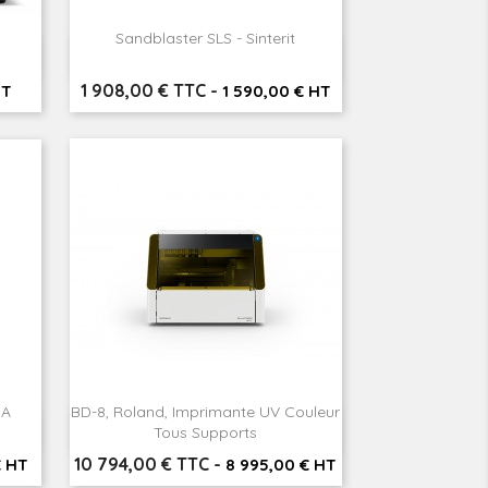
Sandblaster SLS - Sinterit

Aperçu rapide
Prix
1 908,00 € TTC
-
HT
1 590,00 € HT
IA
BD-8, Roland, Imprimante UV Couleur

Aperçu rapide
Tous Supports
Prix
10 794,00 € TTC
-
€ HT
8 995,00 € HT