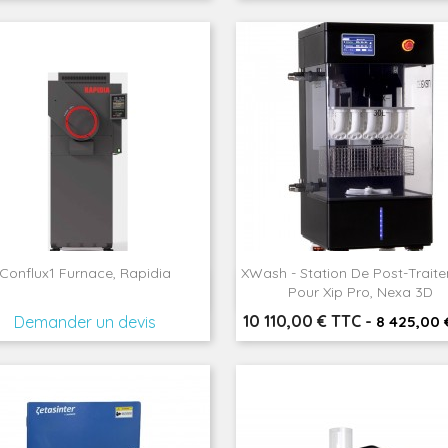
Conflux1 Furnace, Rapidia
XWash - Station De Post-Trait


Aperçu rapide
Aperçu rapide
Pour Xip Pro, Nexa 3D
Prix
10 110,00 € TTC
-
Demander un devis
8 425,00 