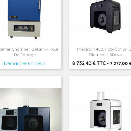
sinter Chamber, Zetamix, Four
Precision 450, Fabrication 


Aperçu rapide
Aperçu rapide
De Frittage
Filaments, 3Devo
Prix
8 732,40 € TTC
-
Demander un devis
7 277,00 