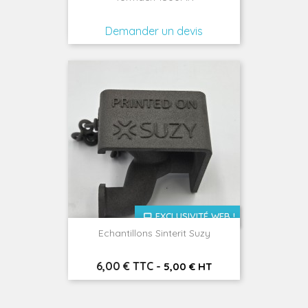
Demander un devis
EXCLUSIVITÉ WEB !
Echantillons Sinterit Suzy
Prix
6,00 € TTC
-
5,00 € HT