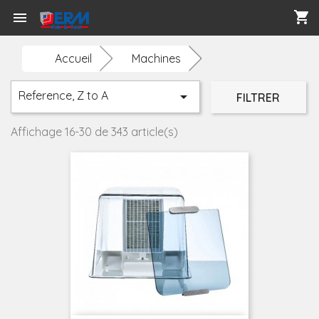
shopping_cart

Accueil
Machines
Reference, Z to A

FILTRER
Affichage 16-30 de 343 article(s)