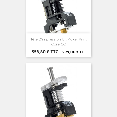
Tête D'impression UltiMaker Print
Core CC
Prix
358,80 € TTC
-
299,00 € HT