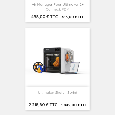
Air Manager Pour Ultimaker 2+
Connect, FDM
Prix
498,00 € TTC
-
415,00 € HT
Ultimaker Sketch Sprint
Prix
2 218,80 € TTC
-
1 849,00 € HT