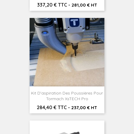
Prix
337,20 € TTC
-
281,00 € HT
Kit D'aspiration Des Poussières Pour
Tormach XsTECH Pro
Prix
284,40 € TTC
-
237,00 € HT