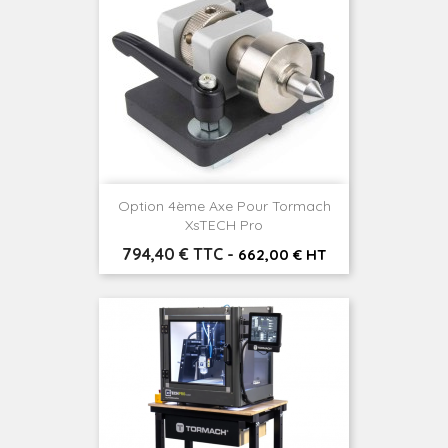
Option 4ème Axe Pour Tormach
XsTECH Pro
Prix
794,40 € TTC
-
662,00 € HT