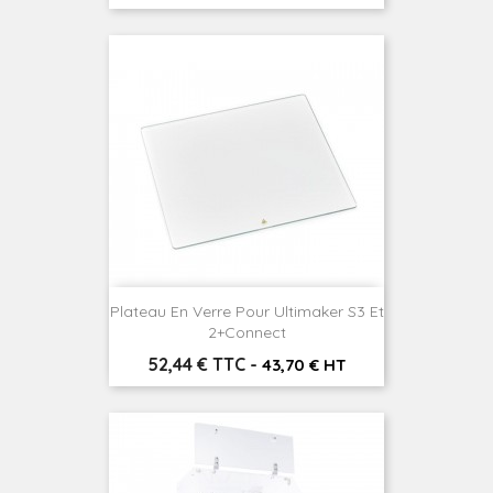
Plateau En Verre Pour Ultimaker S3 Et
2+connect
Prix
52,44 € TTC
-
43,70 € HT