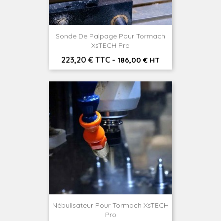
Sonde De Palpage Pour Tormach
XsTECH Pro
Prix
223,20 € TTC
-
186,00 € HT
Nébulisateur Pour Tormach XsTECH
Pro