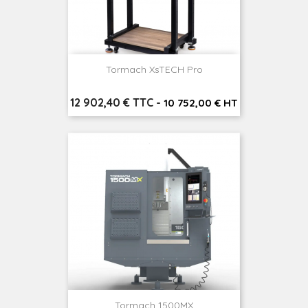
Tormach XsTECH Pro
Prix
12 902,40 € TTC
-
10 752,00 € HT
Tormach 1500MX