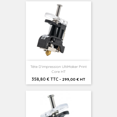
Tête D'impression UltiMaker Print
Core HT
Prix
358,80 € TTC
-
299,00 € HT