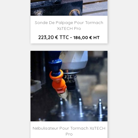
Sonde De Palpage Pour Tormach
XsTECH Pro
Prix
223,20 € TTC
-
186,00 € HT
Nébulisateur Pour Tormach XsTECH
Pro