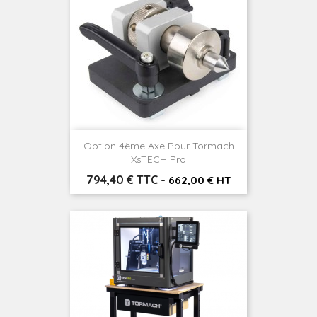
Option 4ème Axe Pour Tormach
XsTECH Pro
Prix
794,40 € TTC
-
662,00 € HT