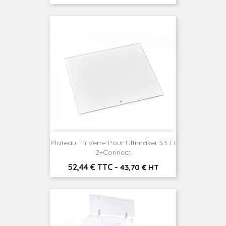
Plateau En Verre Pour Ultimaker S3 Et
2+connect
Prix
52,44 € TTC
-
43,70 € HT