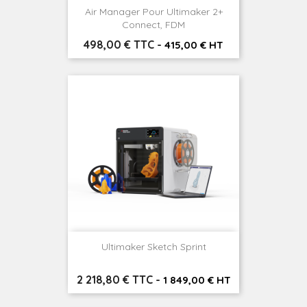
Air Manager Pour Ultimaker 2+
Connect, FDM
Prix
498,00 € TTC
-
415,00 € HT
Ultimaker Sketch Sprint
Prix
2 218,80 € TTC
-
1 849,00 € HT