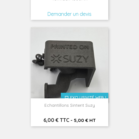
Demander un devis
EXCLUSIVITÉ WEB !
Echantillons Sinterit Suzy
Prix
6,00 € TTC
-
5,00 € HT