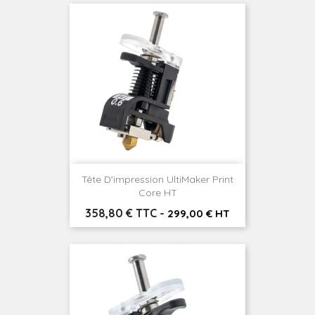
Tête D'impression UltiMaker Print
Core HT
Prix
358,80 € TTC
-
299,00 € HT