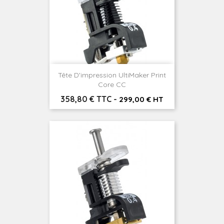
Tête D'impression UltiMaker Print
Core CC
Prix
358,80 € TTC
-
299,00 € HT