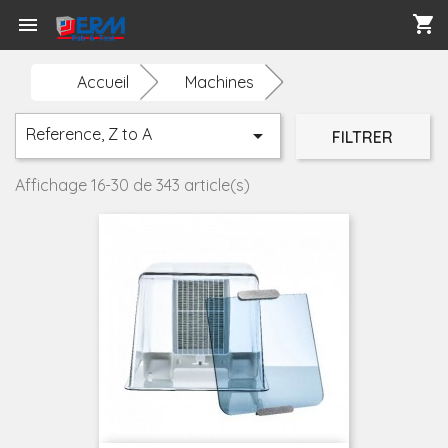
shopping_cart

Accueil
Machines
Reference, Z to A

FILTRER
Affichage 16-30 de 343 article(s)