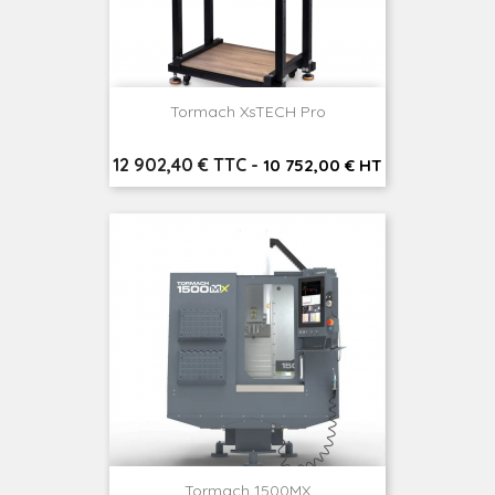
Tormach XsTECH Pro
Prix
12 902,40 € TTC
-
10 752,00 € HT
Tormach 1500MX