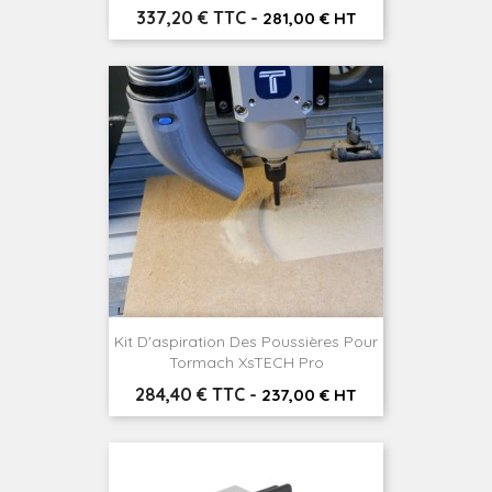
Prix
337,20 € TTC
-
281,00 € HT
Kit D'aspiration Des Poussières Pour
Tormach XsTECH Pro
Prix
284,40 € TTC
-
237,00 € HT