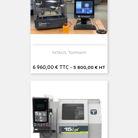
XsTech, Tormach
Prix
6 960,00 € TTC
-
5 800,00 € HT