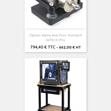
Option 4ème Axe Pour Tormach
XsTECH Pro
Prix
794,40 € TTC
-
662,00 € HT