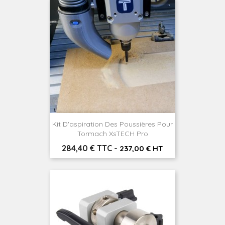
Kit D'aspiration Des Poussières Pour
Tormach XsTECH Pro
Prix
284,40 € TTC
-
237,00 € HT