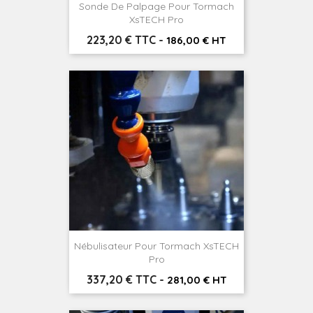
Sonde De Palpage Pour Tormach
XsTECH Pro
Prix
223,20 € TTC
-
186,00 € HT
Nébulisateur Pour Tormach XsTECH
Pro
Prix
337,20 € TTC
-
281,00 € HT