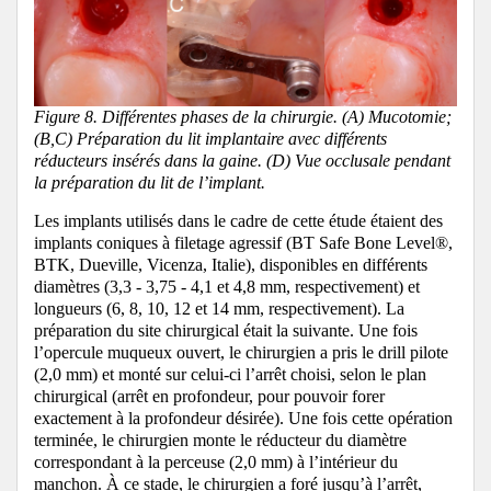
Figure 8. Différentes phases de la chirurgie. (A) Mucotomie;
(B,C) Préparation du lit implantaire avec différents
réducteurs insérés dans la gaine. (D) Vue occlusale pendant
la préparation du lit de l’implant.
Les implants utilisés dans le cadre de cette étude étaient des
implants coniques à filetage agressif (BT Safe Bone Level®,
BTK, Dueville, Vicenza, Italie), disponibles en différents
diamètres (3,3 - 3,75 - 4,1 et 4,8 mm, respectivement) et
longueurs (6, 8, 10, 12 et 14 mm, respectivement).
La
préparation du site chirurgical était la suivante.
Une fois
l’opercule muqueux ouvert, le chirurgien a pris le drill pilote
(2,0 mm) et monté sur celui-ci l’arrêt choisi, selon le plan
chirurgical (arrêt en profondeur, pour pouvoir forer
exactement à la profondeur désirée).
Une fois cette opération
terminée, le chirurgien monte le réducteur du diamètre
correspondant à la perceuse (2,0 mm) à l’intérieur du
manchon.
À ce stade, le chirurgien a foré jusqu’à l’arrêt,