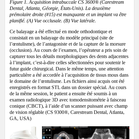
Figure 1. Acquisition intrabuccale CS 3600® (Carestream
Dental, Atlanta, Géorgie, États-Unis). La deuxième
prémolaire droite (#15) est manquante et un implant va être
planifié. (A) Vue occlusale. (B) Vue latérale.
Ce balayage a été effectué en mode orthodontique et
consistait en un balayage du modèle principal (site de
l’œntulisme), de l’antagoniste et de la capture de la morsure
(occlusion). Au cours de l’examen, l’opérateur a pris soin de
capturer tous les détails morphologiques des dents adjacentes
à l’implant, c’est-à-dire celles sélectionnées pour soutenir le
futur guide chirurgical. Dans le même temps, une attention
particulière a été accordée à l’acquisition de tissus mous dans
le domaine de l’œntulisme. Les fichiers ainsi acquis ont été
enregistrés en format STL dans un dossier spécial. Au cours
de la même session, le patient a ensuite été soumis à un
examen radiologique 3D avec tomodensitométrie à faisceau
conique (CBCT), à l’aide d’un scanner puissant avec champ
de vision réglable (CS 9300®, Carestream Dental, Atlanta,
GA, USA)