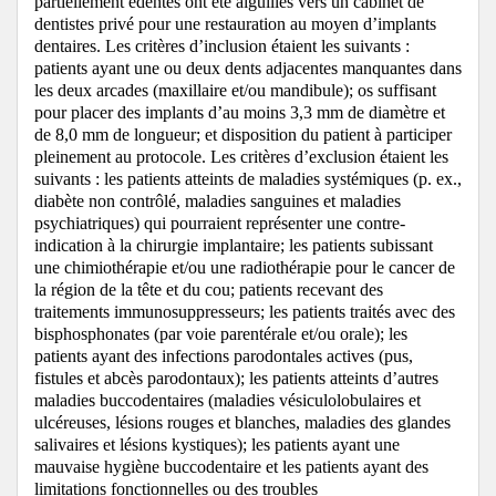
partiellement édentés ont été aiguillés vers un cabinet de
dentistes privé pour une restauration au moyen d’implants
dentaires.
Les critères d’inclusion étaient les suivants :
patients ayant une ou deux dents adjacentes manquantes dans
les deux arcades (maxillaire et/ou mandibule);
os suffisant
pour placer des implants d’au moins 3,3 mm de diamètre et
de 8,0 mm de longueur;
et disposition du patient à participer
pleinement au protocole.
Les critères d’exclusion étaient les
suivants :
les patients atteints de maladies systémiques (p. ex.,
diabète non contrôlé, maladies sanguines et maladies
psychiatriques) qui pourraient représenter une contre-
indication à la chirurgie implantaire; les
patients subissant
une chimiothérapie et/ou une radiothérapie pour le cancer de
la région de la tête et du cou;
patients recevant des
traitements immunosuppresseurs;
les
patients traités avec des
bisphosphonates (par voie parentérale et/ou orale);
les
patients ayant des infections parodontales actives (pus,
fistules et abcès parodontaux);
les patients atteints d’autres
maladies buccodentaires (maladies vésiculolobulaires et
ulcéreuses, lésions rouges et blanches, maladies des glandes
salivaires et lésions kystiques); les patients ayant une
mauvaise hygiène buccodentaire et les patients ayant des
limitations fonctionnelles ou des troubles