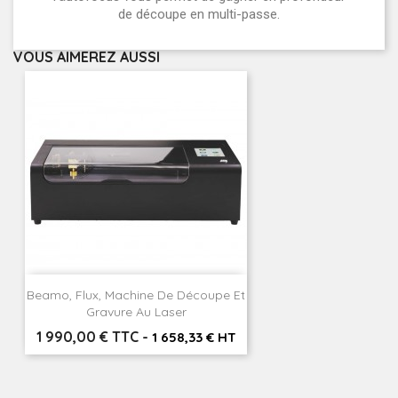
de découpe en multi-passe.
VOUS AIMEREZ AUSSI
Beamo, Flux, Machine De Découpe Et
Gravure Au Laser
Prix
1 990,00 € TTC
-
1 658,33 € HT